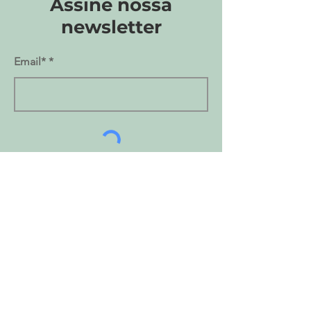
Assine nossa
newsletter
Email*
Enviar
Sobre Belo Lar
Nossa história
Contactos