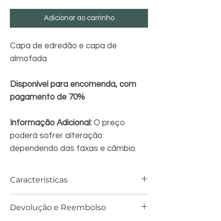
Adicionar ao carrinho
Capa de edredão e capa de
almofada
Disponível para encomenda, com
pagamento de 70%
Informação Adicional:
O preço
poderá sofrer alteração
dependendo das taxas e câmbio.
Características
Material algodão
Devolução e Reembolso
Cor multicolor
Peso do Produto 1,20