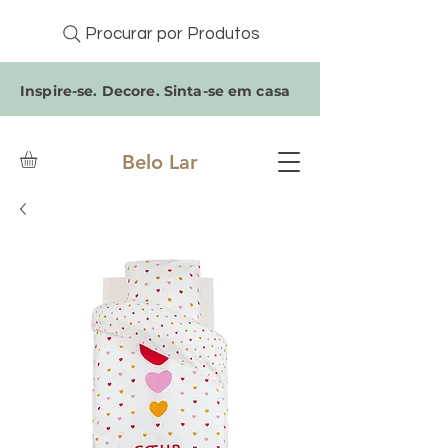
Procurar por Produtos
Inspire-se. Decore. Sinta-se em casa
Belo Lar