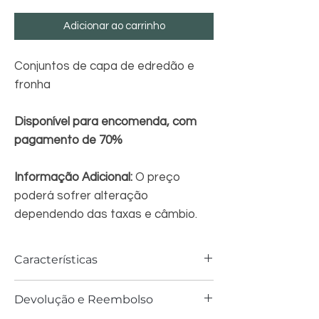
Adicionar ao carrinho
Conjuntos de capa de edredão e
fronha
Disponível para encomenda, com
pagamento de 70%
Informação Adicional:
O preço
poderá sofrer alteração
dependendo das taxas e câmbio.
Características
Descrição:
Devolução e Reembolso
• 100% algodão
• 144 fios