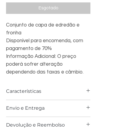
Esgotado
Conjunto de capa de edredão e
fronha
Disponível para encomenda, com
pagamento de 70%
Informação Adicional: O preço
poderá sofrer alteração
dependendo das taxas e câmbio.
Características
capa de edredão e fronha:100% Algodão
Envio e Entrega
Berço: Largura 120 cm x Comprimento
150 cm. Fronha de almofada: Largura 42
O envio tem o prazo de 2 semanas.
cm x Comprimento 62 cm.
Devolução e Reembolso
A entrega tem um custo adicional
Solteiro: Largura 135 cm x Comprimento
dependendo da localização.