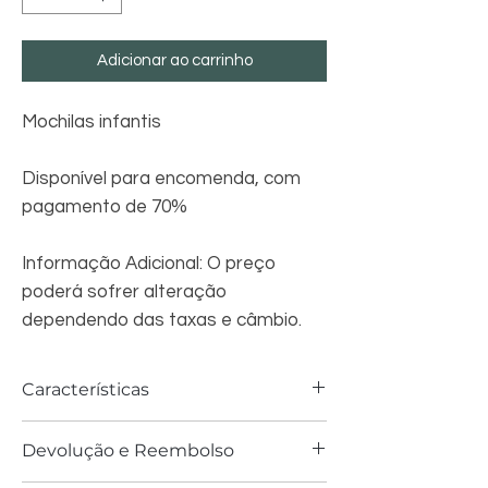
Adicionar ao carrinho
Mochilas infantis
Disponível para encomenda, com
pagamento de 70%
Informação Adicional: O preço
poderá sofrer alteração
dependendo das taxas e câmbio.
Características
Mochila para menina. Detalhe
Devolução e Reembolso
estampado. Ambos os compartimentos
com fecho de zíper. Conta com dois