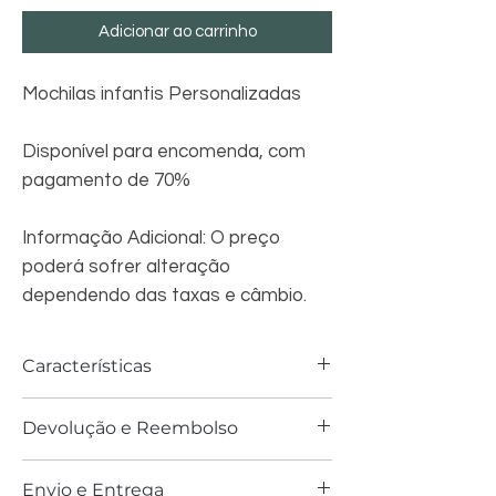
Adicionar ao carrinho
Mochilas infantis Personalizadas
Disponível para encomenda, com
pagamento de 70%
Informação Adicional: O preço
poderá sofrer alteração
dependendo das taxas e câmbio.
Características
Material - Poliester
Devolução e Reembolso
Dimensões: 40 cm x 28 cm x 12 cm
*Em alguns casos, imagens, medidas e
Em caso de produto entregue com
cores
Envio e Entrega
defeitos ou diferente do que solicitado,