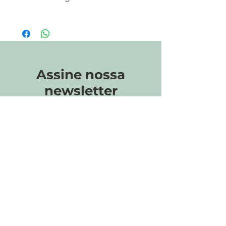
fazemos o reembolso para as entregas
O envio tem o prazo de 2 semanas.
com periodo inferior à 24h
A entrega tem um custo adicional
dependendo da localização.
ATT: Produtos enviados apenas para
Assine nossa
Angola.
newsletter
Email*
Enviar