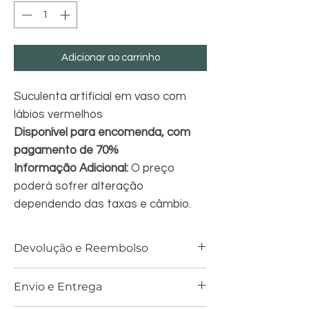
Adicionar ao carrinho
Suculenta artificial em vaso com
lábios vermelhos
Disponível para encomenda, com
pagamento de 70%
Informação Adicional:
O preço
poderá sofrer alteração
dependendo das taxas e câmbio.
Devolução e Reembolso
Em caso de produto entregue com
Envio e Entrega
defeitos ou diferente do que solicitado,
fazemos o reembolso para as entregas