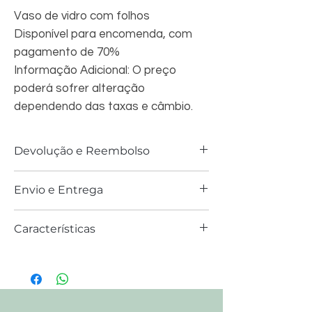
Vaso de vidro com folhos
Disponível para encomenda, com
pagamento de 70%
Informação Adicional: O preço
poderá sofrer alteração
dependendo das taxas e câmbio.
Devolução e Reembolso
Em caso de produto entregue com
Envio e Entrega
defeitos ou diferente do que solicitado,
fazemos o reembolso para as entregas
O envio tem o prazo de 2 semanas.
com periodo inferior à 24 h
Características
A entrega tem um custo adicional
dependendo da localização.
Altura 24cm
Largura 23cm
ATT: Produtos enviados apenas para
Profundidade 23cm
Angola.
100% Vidro