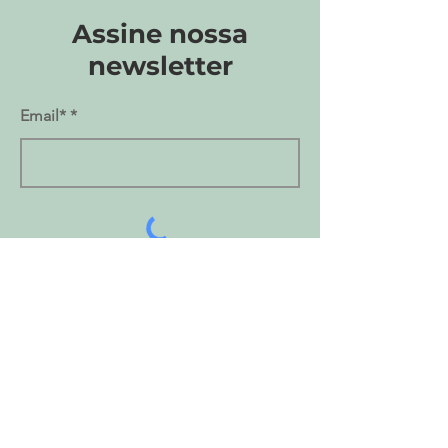
Assine nossa
F93-106
newsletter
Email*
Enviar
Sobre Belo Lar
Nossa história
Contactos