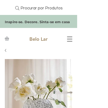
Procurar por Produtos
Inspire-se. Decore. Sinta-se em casa
Belo Lar