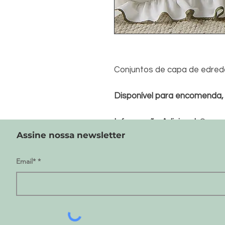
Conjuntos de capa de edred
Disponível para encomenda
Informação Adicional:
O preç
Assine nossa newsletter
dependendo das taxas e câ
Email*