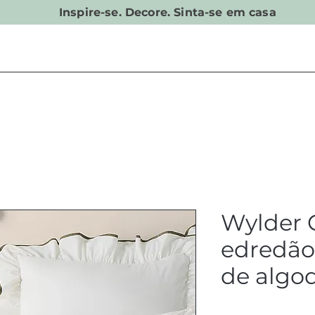
Inspire-se. Decore. Sinta-se em casa
Wylder 
edredão
de algo